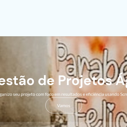
estão de Projetos Ág
anizo seu projeto com foco em resultados e eficiência usando Sc
Vamos