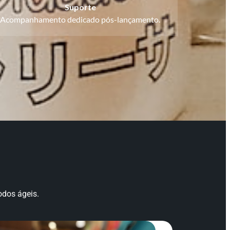
Suporte
Acompanhamento dedicado pós-lançamento.
odos ágeis.