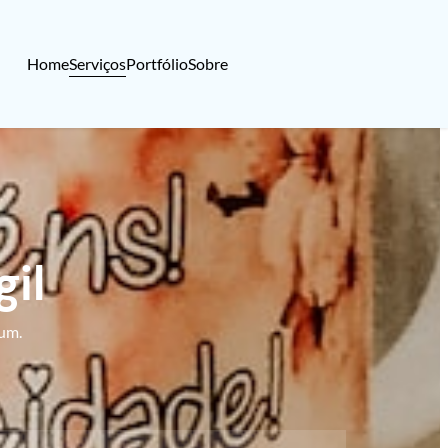
Serviços
Home
Portfólio
Sobre
il
rum.