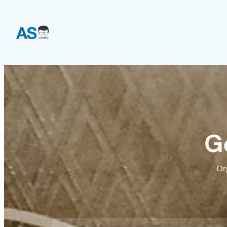
G
Org