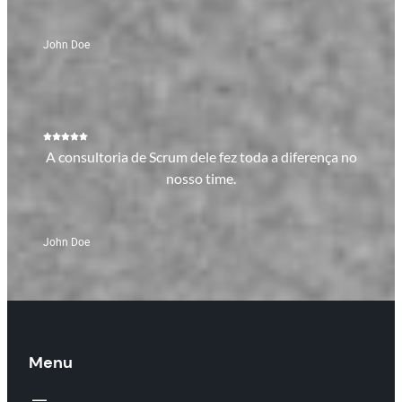
John Doe
A consultoria de Scrum dele fez toda a diferença no
nosso time.
John Doe
Menu